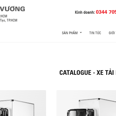
0344 70
Kinh doanh:
P.HCM
 Tạo, TP.HCM
SẢN PHẨM
TIN TỨC
GIỚI
CATALOGUE - XE TẢI