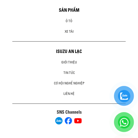
SẢN PHẨM
Ô TÔ
XE TẢI
ISUZU AN LẠC
GIỚI THIỆU
TIN TỨC
CƠ HỘI NGHỀ NGHIỆP
LIÊN HỆ
SNS Channels