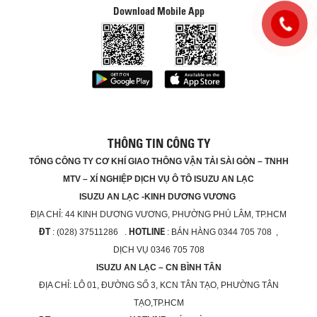
Download Mobile App
THÔNG TIN CÔNG TY
TỔNG CÔNG TY CƠ KHÍ GIAO THÔNG VẬN TẢI SÀI GÒN – TNHH
MTV – XÍ NGHIỆP DỊCH VỤ Ô TÔ ISUZU AN LẠC
ISUZU AN LẠC -KINH DƯƠNG VƯƠNG
ĐỊA CHỈ:
44 KINH DƯƠNG VƯƠNG, PHƯỜNG PHÚ LÂM, TP.HCM
ĐT
HOTLINE
: (028) 37511286 .
: BÁN HÀNG 0344 705 708 ,
DỊCH VỤ 0346 705 708
ISUZU AN LẠC – CN BÌNH TÂN
ĐỊA CHỈ:
LÔ 01, ĐƯỜNG SỐ 3, KCN TÂN TẠO, PHƯỜNG TÂN
TẠO,TP.HCM