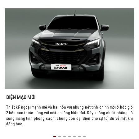
DIỆN MẠO MỚI
V
AX
Thiết kế ngoại mạnh mẽ và hài hòa với những nét tinh chỉnh mới ở hốc gió
M
ua
2 bên cản trước cùng với mặt ga lăng hiện đại. Đây không chỉ là những bổ
t
sung mang tính phong cách; chúng còn đại diện cho sự tối ưu về mặt khí
động học.