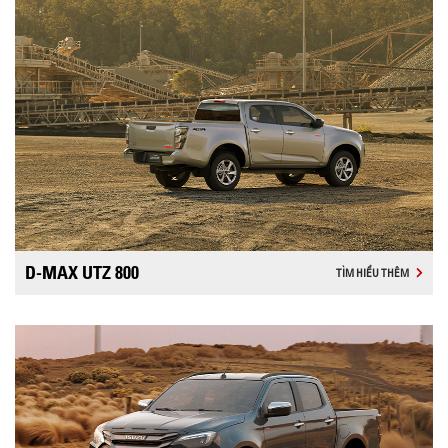
D-MAX UTZ 800
TÌM HIỂU THÊM