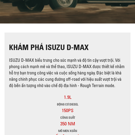
KHÁM PHÁ ISUZU D-MAX
ISUZU D-MAX biểu trưng cho sức mạnh và độ tin cậy vượt trội. Với
phong cách mạnh mẽ và thể thao, ISUZU D-MAX được thiết kế nhằm
hỗ trợ bạn trong công việc và cuộc sống hàng ngày. Đặc biệt là khả
năng chinh phục các cung đường off-road với hiệu suất vượt trội và
độ bền ấn tượng nhờ vào chế độ địa hình - Rough Terrain mode.
1.9L
ĐỘNG CƠ DIESEL
150PS
CÔNG SUẤT
350 NM
MÔ MEN XOẮN