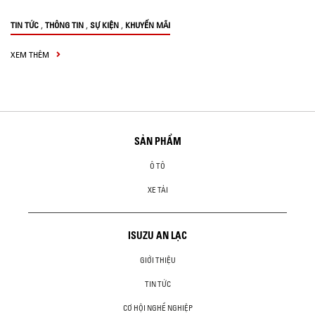
,
,
,
TIN TỨC
THÔNG TIN
SỰ KIỆN
KHUYẾN MÃI
XEM THÊM
SẢN PHẨM
Ô TÔ
XE TẢI
ISUZU AN LẠC
GIỚI THIỆU
TIN TỨC
CƠ HỘI NGHỀ NGHIỆP