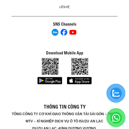
LIÊN HỆ
SNS Channels
Download Mobile App
THÔNG TIN CÔNG TY
TỔNG CÔNG TY CƠ KHÍ GIAO THÔNG VẬN TẢI SÀI GÒN – TNHH
MTV – XÍ NGHIỆP DỊCH VỤ Ô TÔ ISUZU AN LẠC
ISUZU AN LẠC -KINH DƯƠNG VƯƠNG