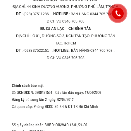
ĐỊA CHỈ:
44 KINH DƯƠNG VƯƠNG, PHƯỜNG PHÚ LÂM, TP.HCM
ĐT
HOTLINE
: (028) 37511286 .
: BÁN HÀNG 0344 705 708 ,
DỊCH VỤ 0346 705 708
ISUZU AN LẠC – CN BÌNH TÂN
ĐỊA CHỈ:
LÔ 01, ĐƯỜNG SỐ 3, KCN TÂN TẠO, PHƯỜNG TÂN
TẠO,TP.HCM
ĐT
HOTLINE
: (028) 37522151 .
: BÁN HÀNG 0344 705 708 ,
DỊCH VỤ 0346 705 708
Chính sách bảo mật
Số GCNDKDN: 0300481551 - Cấp lần đầu ngày: 17/04/2006
Đăng ký bổ sung lần 2 ngày: 02/06/2017
Cơ quan cấp: Phòng ĐKKD Sở KH & ĐT TP. Hồ Chí Minh
Số giấy chứng nhận BHBD: 006/VAQ 12-01/21-00