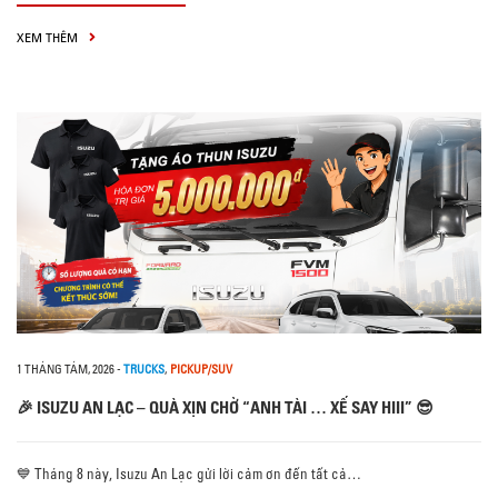
XEM THÊM
1 THÁNG TÁM, 2026
-
TRUCKS
,
PICKUP/SUV
🎉 ISUZU AN LẠC – QUÀ XỊN CHỜ “ANH TÀI … XẾ SAY HIII” 😎
💙 Tháng 8 này, Isuzu An Lạc gửi lời cảm ơn đến tất cả…