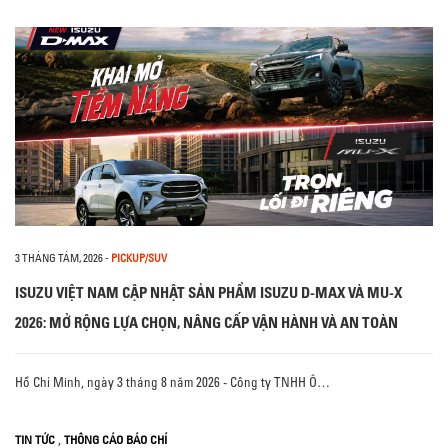
3 THÁNG TÁM, 2026
-
PICKUP/SUV
ISUZU VIỆT NAM CẬP NHẬT SẢN PHẨM ISUZU D-MAX VÀ MU-X
2026: MỞ RỘNG LỰA CHỌN, NÂNG CẤP VẬN HÀNH VÀ AN TOÀN
Hồ Chí Minh, ngày 3 tháng 8 năm 2026 - Công ty TNHH Ô…
,
TIN TỨC
THÔNG CÁO BÁO CHÍ