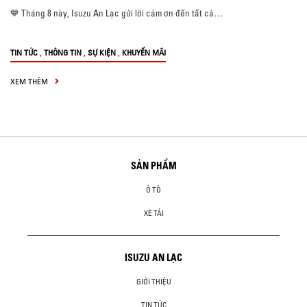
💙 Tháng 8 này, Isuzu An Lạc gửi lời cảm ơn đến tất cả…
,
,
,
TIN TỨC
THÔNG TIN
SỰ KIỆN
KHUYẾN MÃI
XEM THÊM
SẢN PHẨM
Ô TÔ
XE TẢI
ISUZU AN LẠC
GIỚI THIỆU
TIN TỨC