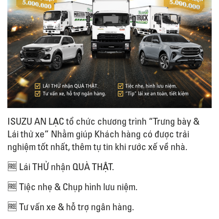
ISUZU AN LẠC tổ chức chương trình “Trưng bày &
Lái thử xe” Nhằm giúp Khách hàng có được trải
nghiệm tốt nhất, thêm tự tin khi rước xế về nhà.
🆓
Lái THỬ nhận QUÀ THẬT.
🆓
Tiệc nhẹ & Chụp hình lưu niệm.
🆓
Tư vấn xe & hỗ trợ ngân hàng.