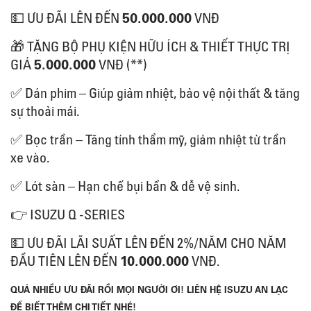
50.000.000
💵
ƯU ĐÃI LÊN ĐẾN
VNĐ
🎁
TẶNG BỘ PHỤ KIỆN HỮU ÍCH & THIẾT THỰC TRỊ
5.000.000
GIÁ
VNĐ (**)
✅
Dán phim – Giúp giảm nhiệt, bảo vệ nội thất & tăng
sự thoải mái.
✅
Bọc trần – Tăng tính thẩm mỹ, giảm nhiệt từ trần
xe vào.
✅
Lót sàn – Hạn chế bụi bẩn & dễ vệ sinh.
👉
ISUZU Q -SERIES
💵
ƯU ĐÃI LÃI SUẤT LÊN ĐẾN 2%/NĂM CHO NĂM
1
0.000.000
ĐẦU TIÊN LÊN ĐẾN
VNĐ.
QUÁ NHIỀU ƯU ĐÃI RỒI MỌI NGƯỜI ƠI! LIÊN HỆ ISUZU AN LẠC
ĐỂ BIẾT THÊM CHI TIẾT NHÉ!