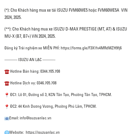
(*): Cho Khách hàng mua xe tải ISUZU FVM60WE5 hoặc FVM60WE5A VIN
2024, 2025.
(**): Cho Khách hàng mua xe ISUZU D-MAX PRESTIGE (MT, AT) & ISUZU
MU-X (B7, B7+) ViN 2024, 2025.
Đăng ký Trải nghiệm xe MIỄN PHÍ: https://forms.gle/F3X1fv4MRdMZH9fj6
———- ISUZU AN LẠC ———-
Hotline Bán hàng: 0344.705.708
Hotline Dịch vụ: 0346.705.708
ĐC1: Lô 01, Đường số 3, KCN Tân Tạo, Phường Tân Tạo, TPHCM.
ĐC2: 44 Kinh Dương Vương, Phường Phú Lâm, TPHCM.
Email: info@isuzuanlac.vn
Website: https://isuzuanlac.vn