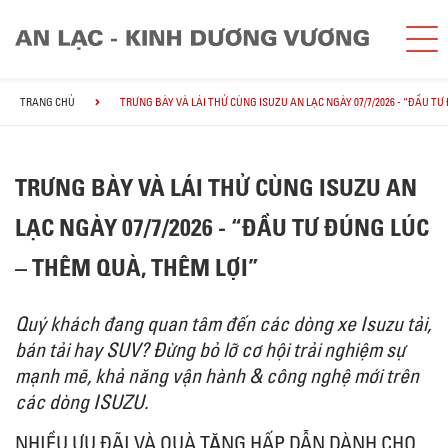
TRANG CHỦ
TRƯNG BÀY VÀ LÁI THỬ CÙNG ISUZU AN LẠC NGÀY 07/7/2026 - “ĐẦU TƯ
TRƯNG BÀY VÀ LÁI THỬ CÙNG ISUZU AN
LẠC NGÀY 07/7/2026 - “ĐẦU TƯ ĐÚNG LÚC
– THÊM QUÀ, THÊM LỢI”
Quý khách đang quan tâm đến các dòng xe Isuzu tải,
bán tải hay SUV? Đừng bỏ lỡ cơ hội trải nghiệm sự
mạnh mẽ, khả năng vận hành & công nghệ mới trên
các dòng ISUZU.
NHIỀU ƯU ĐÃI VÀ QUÀ TẶNG HẤP DẪN DÀNH CHO