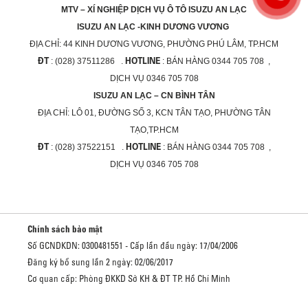
MTV – XÍ NGHIỆP DỊCH VỤ Ô TÔ ISUZU AN LẠC
ISUZU AN LẠC -KINH DƯƠNG VƯƠNG
ĐỊA CHỈ:
44 KINH DƯƠNG VƯƠNG, PHƯỜNG PHÚ LÂM, TP.HCM
ĐT
HOTLINE
: (028) 37511286 .
: BÁN HÀNG 0344 705 708 ,
DỊCH VỤ 0346 705 708
ISUZU AN LẠC – CN BÌNH TÂN
ĐỊA CHỈ:
LÔ 01, ĐƯỜNG SỐ 3, KCN TÂN TẠO, PHƯỜNG TÂN
TẠO,TP.HCM
ĐT
HOTLINE
: (028) 37522151 .
: BÁN HÀNG 0344 705 708 ,
DỊCH VỤ 0346 705 708
Chính sách bảo mật
Số GCNDKDN: 0300481551 - Cấp lần đầu ngày: 17/04/2006
Đăng ký bổ sung lần 2 ngày: 02/06/2017
Cơ quan cấp: Phòng ĐKKD Sở KH & ĐT TP. Hồ Chí Minh