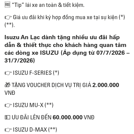
🆓
“Tip” lái xe an toàn & tiết kiệm.
👉
Giá ưu đãi khi ký hợp đồng mua xe tại sự kiện (*)
(**).
Isuzu An Lạc dành tặng nhiều ưu đãi hấp
dẫn & thiết thực cho khách hàng quan tâm
các dòng xe ISUZU (Áp dụng từ 07/7/2026 –
31/7/2026)
👉
ISUZU F-SERIES (*)
2.000.000
🎁
TẶNG VOUCHER DỊCH VỤ TRỊ GIÁ
VNĐ
👉
ISUZU MU-X (**)
60.000.000
💵
ƯU ĐÃI LÊN ĐẾN
VNĐ
👉
ISUZU D-MAX (**)