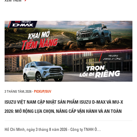
XEM THÊM
3 THÁNG TÁM, 2026
-
PICKUP/SUV
ISUZU VIỆT NAM CẬP NHẬT SẢN PHẨM ISUZU D-MAX VÀ MU-X
2026: MỞ RỘNG LỰA CHỌN, NÂNG CẤP VẬN HÀNH VÀ AN TOÀN
Hồ Chí Minh, ngày 3 tháng 8 năm 2026 - Công ty TNHH Ô…