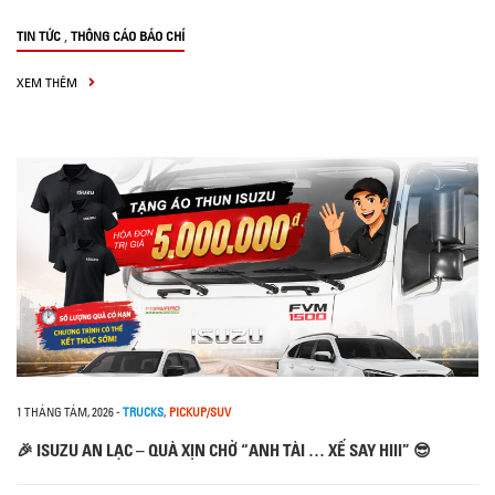
,
TIN TỨC
THÔNG CÁO BÁO CHÍ
XEM THÊM
1 THÁNG TÁM, 2026
-
TRUCKS
,
PICKUP/SUV
🎉 ISUZU AN LẠC – QUÀ XỊN CHỜ “ANH TÀI … XẾ SAY HIII” 😎