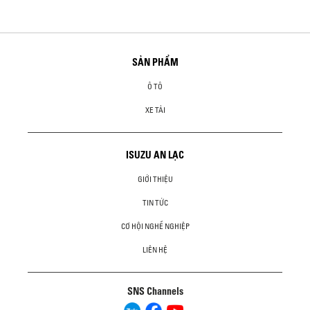
SẢN PHẨM
Ô TÔ
XE TẢI
ISUZU AN LẠC
GIỚI THIỆU
TIN TỨC
CƠ HỘI NGHỀ NGHIỆP
LIÊN HỆ
SNS Channels