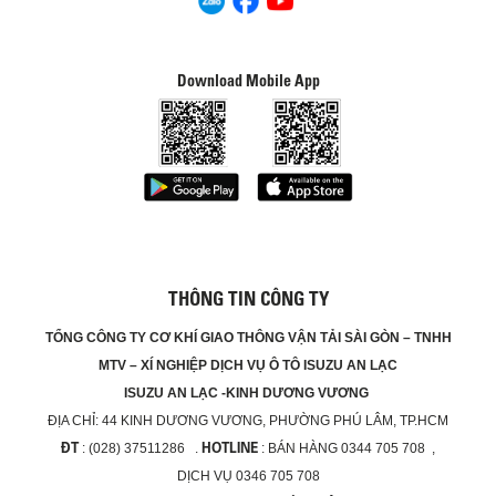
Download Mobile App
THÔNG TIN CÔNG TY
TỔNG CÔNG TY CƠ KHÍ GIAO THÔNG VẬN TẢI SÀI GÒN – TNHH
MTV – XÍ NGHIỆP DỊCH VỤ Ô TÔ ISUZU AN LẠC
ISUZU AN LẠC -KINH DƯƠNG VƯƠNG
ĐỊA CHỈ:
44 KINH DƯƠNG VƯƠNG, PHƯỜNG PHÚ LÂM, TP.HCM
ĐT
HOTLINE
: (028) 37511286 .
: BÁN HÀNG 0344 705 708 ,
DỊCH VỤ 0346 705 708