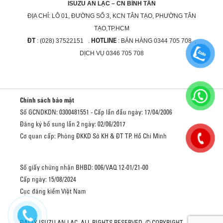
ISUZU AN LẠC – CN BÌNH TÂN
ĐỊA CHỈ:
LÔ 01, ĐƯỜNG SỐ 3, KCN TÂN TẠO, PHƯỜNG TÂN
TẠO,TP.HCM
ĐT
HOTLINE
: (028) 37522151 .
: BÁN HÀNG 0344 705 708 ,
DỊCH VỤ 0346 705 708
Chính sách bảo mật
Số GCNDKDN: 0300481551 - Cấp lần đầu ngày: 17/04/2006
Đăng ký bổ sung lần 2 ngày: 02/06/2017
Cơ quan cấp: Phòng ĐKKD Sở KH & ĐT TP. Hồ Chí Minh
Số giấy chứng nhận BHBD: 006/VAQ 12-01/21-00
Cấp ngày: 15/08/2024
Cục đăng kiểm Việt Nam
ĐẠI LÝ ISUZU AN LẠC. ALL RIGHTS RESERVED. © COPYRIGHT