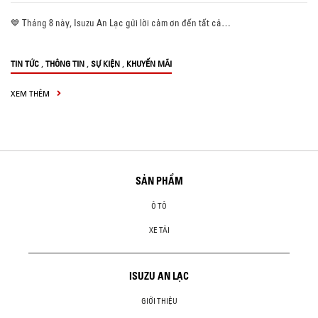
💙 Tháng 8 này, Isuzu An Lạc gửi lời cảm ơn đến tất cả…
,
,
,
TIN TỨC
THÔNG TIN
SỰ KIỆN
KHUYẾN MÃI
XEM THÊM
SẢN PHẨM
Ô TÔ
XE TẢI
ISUZU AN LẠC
GIỚI THIỆU