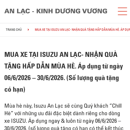
TRANG CHỦ
MUA XE TẠI ISUZU AN LẠC- NHẬN QUÀ TẶNG HẤP DẪN MÙA HÈ. ÁP DỤNG 
MUA XE TẠI ISUZU AN LẠC- NHẬN QUÀ
TẶNG HẤP DẪN MÙA HÈ. Áp dụng từ ngày
06/6/2026 – 30/6/2026. (Số lượng quà tặng
có hạn)
Mùa hè này, Isuzu An Lạc sẽ cùng Quý khách “Chill
Hè” với những ưu đãi đặc biệt dành riêng cho dòng
xe ISUZU. Áp dụng ngay & luôn từ ngày 06/6/2026 –
30/6/2026. (số lượng quà tặng có hạn có thể kết thúc