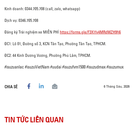
Kinh doanh: 0344.705.708 (call, zalo, whatsapp)
Dịch vụ: 0346.705.708
Đăng ký Trải nghiệm xe MIỄN PHÍ
https://forms.gle/F3X1fv4MRdMZH9fj6
ĐC1: Lô 01, Đường số 3, KCN Tân Tạo, Phường Tân Tạo, TPHCM.
ĐC2: 44 Kinh Dương Vương, Phường Phú Lâm, TPHCM.
#isuzuanlac
#isuzuVietNam
#uudai
#isuzufvm1500
#isuzudmax
#isuzumux
6 Tháng Sáu, 2026
CHIA SẺ
TIN TỨC LIÊN QUAN