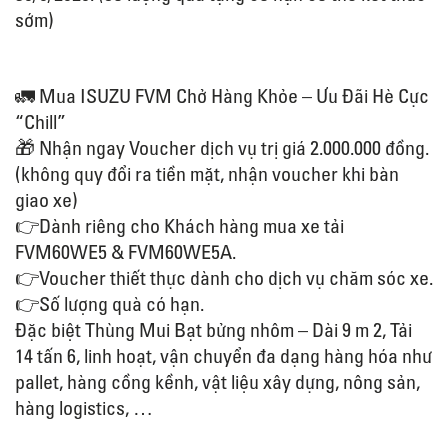
sớm)
🚛 Mua ISUZU FVM Chở Hàng Khỏe – Ưu Đãi Hè Cực
“Chill”
🎁 Nhận ngay Voucher dịch vụ trị giá 2.000.000 đồng.
(không quy đổi ra tiền mặt, nhận voucher khi bàn
giao xe)
👉Dành riêng cho Khách hàng mua xe tải
FVM60WE5 & FVM60WE5A.
👉Voucher thiết thực dành cho dịch vụ chăm sóc xe.
👉Số lượng quà có hạn.
Đặc biệt Thùng Mui Bạt bửng nhôm – Dài 9 m 2, Tải
14 tấn 6, linh hoạt, vận chuyển đa dạng hàng hóa như
pallet, hàng cồng kềnh, vật liệu xây dựng, nông sản,
hàng logistics, …