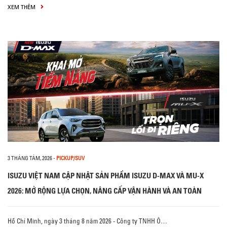
XEM THÊM
3 THÁNG TÁM, 2026
-
PICKUP/SUV
ISUZU VIỆT NAM CẬP NHẬT SẢN PHẨM ISUZU D-MAX VÀ MU-X
2026: MỞ RỘNG LỰA CHỌN, NÂNG CẤP VẬN HÀNH VÀ AN TOÀN
Hồ Chí Minh, ngày 3 tháng 8 năm 2026 - Công ty TNHH Ô…