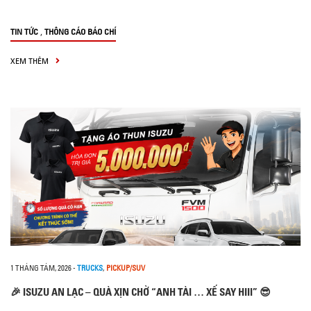
,
TIN TỨC
THÔNG CÁO BÁO CHÍ
XEM THÊM
1 THÁNG TÁM, 2026
-
TRUCKS
,
PICKUP/SUV
🎉 ISUZU AN LẠC – QUÀ XỊN CHỜ “ANH TÀI … XẾ SAY HIII” 😎