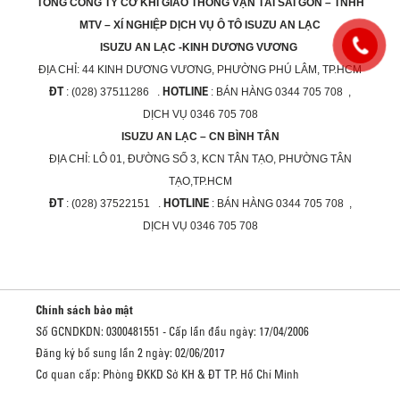
TỔNG CÔNG TY CƠ KHÍ GIAO THÔNG VẬN TẢI SÀI GÒN – TNHH
MTV – XÍ NGHIỆP DỊCH VỤ Ô TÔ ISUZU AN LẠC
ISUZU AN LẠC -KINH DƯƠNG VƯƠNG
ĐỊA CHỈ:
44 KINH DƯƠNG VƯƠNG, PHƯỜNG PHÚ LÂM, TP.HCM
ĐT
HOTLINE
: (028) 37511286 .
: BÁN HÀNG 0344 705 708 ,
DỊCH VỤ 0346 705 708
ISUZU AN LẠC – CN BÌNH TÂN
ĐỊA CHỈ:
LÔ 01, ĐƯỜNG SỐ 3, KCN TÂN TẠO, PHƯỜNG TÂN
TẠO,TP.HCM
ĐT
HOTLINE
: (028) 37522151 .
: BÁN HÀNG 0344 705 708 ,
DỊCH VỤ 0346 705 708
Chính sách bảo mật
Số GCNDKDN: 0300481551 - Cấp lần đầu ngày: 17/04/2006
Đăng ký bổ sung lần 2 ngày: 02/06/2017
Cơ quan cấp: Phòng ĐKKD Sở KH & ĐT TP. Hồ Chí Minh