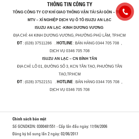
THÔNG TIN CÔNG TY
TỔNG CÔNG TY CƠ KHÍ GIAO THÔNG VẬN TẢI SÀI GÒN – TNHH
MTV – XÍ NGHIỆP DỊCH VỤ Ô TÔ ISUZU AN LẠC
ISUZU AN LẠC -KINH DƯƠNG VƯƠNG
ĐỊA CHỈ:
44 KINH DƯƠNG VƯƠNG, PHƯỜNG PHÚ LÂM, TP.HCM
ĐT
HOTLINE
: (028) 37511286 .
: BÁN HÀNG 0344 705 708 ,
DỊCH VỤ 0346 705 708
ISUZU AN LẠC – CN BÌNH TÂN
ĐỊA CHỈ:
LÔ 01, ĐƯỜNG SỐ 3, KCN TÂN TẠO, PHƯỜNG TÂN
TẠO,TP.HCM
ĐT
HOTLINE
: (028) 37522151 .
: BÁN HÀNG 0344 705 708 ,
DỊCH VỤ 0346 705 708
Chính sách bảo mật
Số GCNDKDN: 0300481551 - Cấp lần đầu ngày: 17/04/2006
Đăng ký bổ sung lần 2 ngày: 02/06/2017