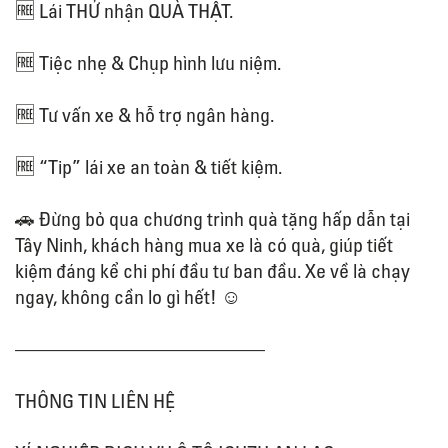
🆓 Lái THỬ nhận QUÀ THẬT.
🆓 Tiệc nhẹ & Chụp hình lưu niệm.
🆓 Tư vấn xe & hỗ trợ ngân hàng.
🆓 “Tip” lái xe an toàn & tiết kiệm.
🚗 Đừng bỏ qua chương trình quà tặng hấp dẫn tại
Tây Ninh, khách hàng mua xe là có quà, giúp tiết
kiệm đáng kể chi phí đầu tư ban đầu. Xe về là chạy
ngay, không cần lo gì hết! ☺
————————————–
THÔNG TIN LIÊN HỆ