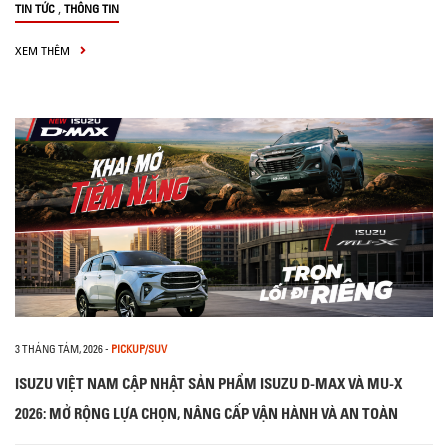
,
TIN TỨC
THÔNG TIN
XEM THÊM
3 THÁNG TÁM, 2026
-
PICKUP/SUV
ISUZU VIỆT NAM CẬP NHẬT SẢN PHẨM ISUZU D-MAX VÀ MU-X
2026: MỞ RỘNG LỰA CHỌN, NÂNG CẤP VẬN HÀNH VÀ AN TOÀN