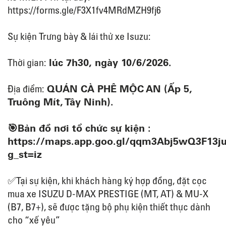
https://forms.gle/F3X1fv4MRdMZH9fj6
Sự kiện Trưng bày & lái thử xe Isuzu:
lúc 7h30, ngày 10/6/2026.
Thời gian:
QUÁN CÀ PHÊ MỘC AN (Ấp 5,
Địa điểm:
Truông Mít, Tây Ninh).
🎯Bản đồ nơi tổ chức sự kiện :
https://maps.app.goo.gl/qqm3Abj5wQ3F13j
g_st=iz
✅Tại sự kiện, khi khách hàng ký hợp đồng, đặt cọc
mua xe ISUZU D-MAX PRESTIGE (MT, AT) & MU-X
(B7, B7+), sẽ được tặng bộ phụ kiện thiết thực dành
cho “xế yêu”