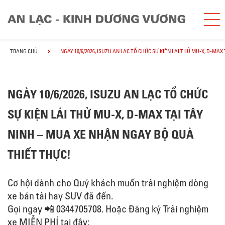
TRANG CHỦ
NGÀY 10/6/2026, ISUZU AN LẠC TỔ CHỨC SỰ KIỆN LÁI THỬ MU-X, D-MA
NGÀY 10/6/2026, ISUZU AN LẠC TỔ CHỨC
SỰ KIỆN LÁI THỬ MU-X, D-MAX TẠI TÂY
NINH – MUA XE NHẬN NGAY BỘ QUÀ
THIẾT THỰC!
Cơ hội dành cho Quý khách muốn trải nghiệm dòng
xe bán tải hay SUV đã đến.
Gọi ngay 📲 0344705708. Hoặc Đăng ký Trải nghiệm
xe MIỄN PHÍ tại đây: