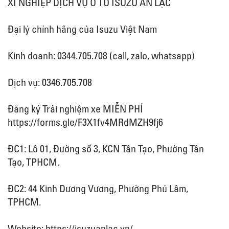
XÍ NGHIỆP DỊCH VỤ Ô TÔ ISUZU AN LẠC
Đại lý chính hãng của Isuzu Việt Nam
Kinh doanh: 0344.705.708 (call, zalo, whatsapp)
Dịch vụ: 0346.705.708
Đăng ký Trải nghiệm xe MIỄN PHÍ
https://forms.gle/F3X1fv4MRdMZH9fj6
ĐC1: Lô 01, Đường số 3, KCN Tân Tạo, Phường Tân
Tạo, TPHCM.
ĐC2: 44 Kinh Dương Vương, Phường Phú Lâm,
TPHCM.
Website: https://isuzuanlac.vn/