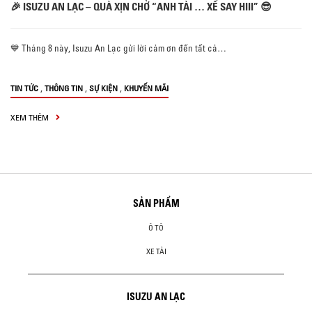
🎉 ISUZU AN LẠC – QUÀ XỊN CHỜ “ANH TÀI … XẾ SAY HIII” 😎
💙 Tháng 8 này, Isuzu An Lạc gửi lời cảm ơn đến tất cả…
,
,
,
TIN TỨC
THÔNG TIN
SỰ KIỆN
KHUYẾN MÃI
XEM THÊM
SẢN PHẨM
Ô TÔ
XE TẢI
ISUZU AN LẠC