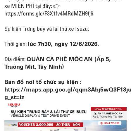
xe MIỄN PHÍ tại đây: 👉
https://forms.gle/F3X1fv4MRdMZH9fj6
Sự kiện Trưng bày và lái thử xe Isuzu:
lúc 7h30, ngày 12/6/2026.
Thời gian:
QUÁN CÀ PHÊ MỘC AN (Ấp 5,
Địa điểm:
Truông Mít, Tây Ninh)
Bản đồ nơi tổ chức sự kiện :
https://maps.app.goo.gl/qqm3Abj5wQ3F13j
g_st=iz