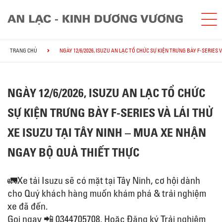
TRANG CHỦ
NGÀY 12/6/2026, ISUZU AN LẠC TỔ CHỨC SỰ KIỆN TRƯNG BÀY F-SERIES
NGÀY 12/6/2026, ISUZU AN LẠC TỔ CHỨC
SỰ KIỆN TRƯNG BÀY F-SERIES VÀ LÁI THỬ
XE ISUZU TẠI TÂY NINH – MUA XE NHẬN
NGAY BỘ QUÀ THIẾT THỰC
🚛Xe tải Isuzu sẽ có mặt tại Tây Ninh, cơ hội dành
cho Quý khách hàng muốn khám phá & trải nghiệm
xe đã đến.
Gọi ngay 📲 0344705708. Hoặc Đăng ký Trải nghiệm