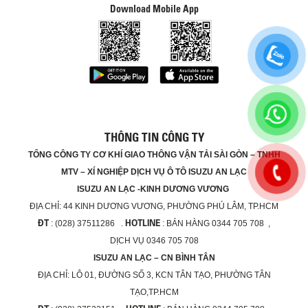
Download Mobile App
THÔNG TIN CÔNG TY
TỔNG CÔNG TY CƠ KHÍ GIAO THÔNG VẬN TẢI SÀI GÒN – TNHH
MTV – XÍ NGHIỆP DỊCH VỤ Ô TÔ ISUZU AN LẠC
ISUZU AN LẠC -KINH DƯƠNG VƯƠNG
ĐỊA CHỈ:
44 KINH DƯƠNG VƯƠNG, PHƯỜNG PHÚ LÂM, TP.HCM
ĐT
HOTLINE
: (028) 37511286 .
: BÁN HÀNG 0344 705 708 ,
DỊCH VỤ 0346 705 708
ISUZU AN LẠC – CN BÌNH TÂN
ĐỊA CHỈ:
LÔ 01, ĐƯỜNG SỐ 3, KCN TÂN TẠO, PHƯỜNG TÂN
TẠO,TP.HCM