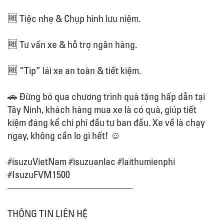
🆓 Tiệc nhẹ & Chụp hình lưu niệm.
🆓 Tư vấn xe & hỗ trợ ngân hàng.
🆓 “Tip” lái xe an toàn & tiết kiệm.
🚗 Đừng bỏ qua chương trình quà tặng hấp dẫn tại
Tây Ninh, khách hàng mua xe là có quà, giúp tiết
kiệm đáng kể chi phí đầu tư ban đầu. Xe về là chạy
ngay, không cần lo gì hết! ☺
#isuzuVietNam
#isuzuanlac
#laithumienphi
#IsuzuFVM1500
————————————–
THÔNG TIN LIÊN HỆ