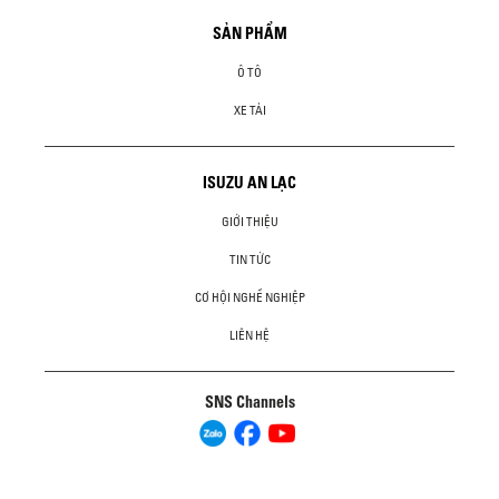
SẢN PHẨM
Ô TÔ
XE TẢI
ISUZU AN LẠC
GIỚI THIỆU
TIN TỨC
CƠ HỘI NGHỀ NGHIỆP
LIÊN HỆ
SNS Channels