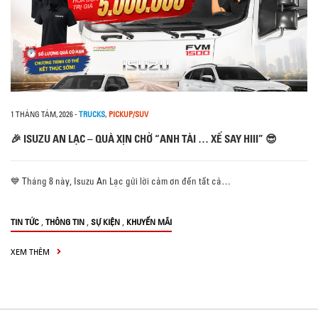
1 THÁNG TÁM, 2026
-
TRUCKS
,
PICKUP/SUV
🎉 ISUZU AN LẠC – QUÀ XỊN CHỜ “ANH TÀI … XẾ SAY HIII” 😎
💙 Tháng 8 này, Isuzu An Lạc gửi lời cảm ơn đến tất cả…
,
,
,
TIN TỨC
THÔNG TIN
SỰ KIỆN
KHUYẾN MÃI
XEM THÊM