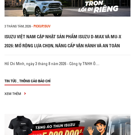
3 THÁNG TÁM, 2026
-
PICKUP/SUV
ISUZU VIỆT NAM CẬP NHẬT SẢN PHẨM ISUZU D-MAX VÀ MU-X
2026: MỞ RỘNG LỰA CHỌN, NÂNG CẤP VẬN HÀNH VÀ AN TOÀN
Hồ Chí Minh, ngày 3 tháng 8 năm 2026 - Công ty TNHH Ô…
,
TIN TỨC
THÔNG CÁO BÁO CHÍ
XEM THÊM