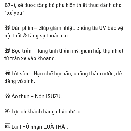
B7+), sẽ được tặng bộ phụ kiện thiết thực dành cho
“xế yêu”
🎁 Dán phim – Giúp giảm nhiệt, chống tia UV, bảo vệ
nội thất & tăng sự thoải mái.
🎁 Bọc trần – Tăng tính thẩm mỹ, giảm hấp thụ nhiệt
từ trần xe vào khoang.
🎁 Lót sàn – Hạn chế bụi bẩn, chống thấm nước, dễ
dàng vệ sinh.
🎁 Áo thun + Nón ISUZU.
🎯 Lợi ích khách hàng nhận được:
🆓 Lái THỬ nhận QUÀ THẬT.