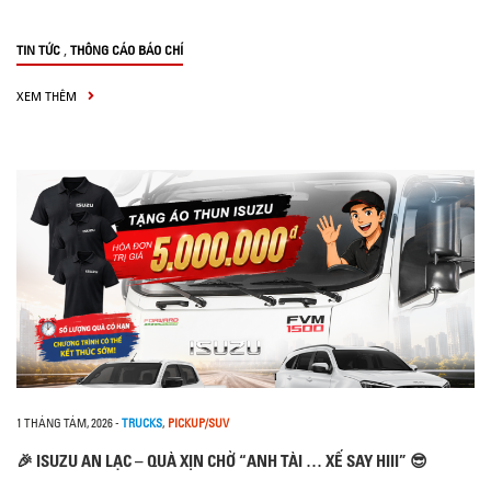
,
TIN TỨC
THÔNG CÁO BÁO CHÍ
XEM THÊM
1 THÁNG TÁM, 2026
-
TRUCKS
,
PICKUP/SUV
🎉 ISUZU AN LẠC – QUÀ XỊN CHỜ “ANH TÀI … XẾ SAY HIII” 😎