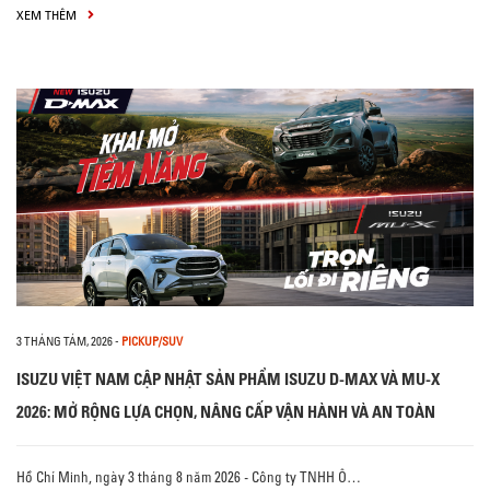
XEM THÊM
3 THÁNG TÁM, 2026
-
PICKUP/SUV
ISUZU VIỆT NAM CẬP NHẬT SẢN PHẨM ISUZU D-MAX VÀ MU-X
2026: MỞ RỘNG LỰA CHỌN, NÂNG CẤP VẬN HÀNH VÀ AN TOÀN
Hồ Chí Minh, ngày 3 tháng 8 năm 2026 - Công ty TNHH Ô…