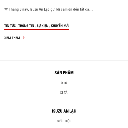
💙 Tháng 8 này, Isuzu An Lạc gửi lời cảm ơn đến tất cả…
,
,
,
TIN TỨC
THÔNG TIN
SỰ KIỆN
KHUYẾN MÃI
XEM THÊM
SẢN PHẨM
Ô TÔ
XE TẢI
ISUZU AN LẠC
GIỚI THIỆU