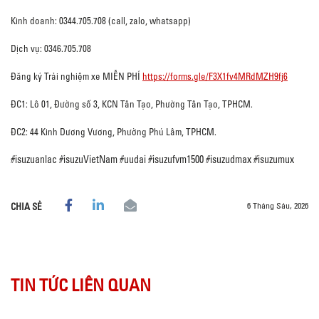
Kinh doanh: 0344.705.708 (call, zalo, whatsapp)
Dịch vụ: 0346.705.708
Đăng ký Trải nghiệm xe MIỄN PHÍ
https://forms.gle/F3X1fv4MRdMZH9fj6
ĐC1: Lô 01, Đường số 3, KCN Tân Tạo, Phường Tân Tạo, TPHCM.
ĐC2: 44 Kinh Dương Vương, Phường Phú Lâm, TPHCM.
#isuzuanlac
#isuzuVietNam
#uudai
#isuzufvm1500
#isuzudmax
#isuzumux
6 Tháng Sáu, 2026
CHIA SẺ
TIN TỨC LIÊN QUAN