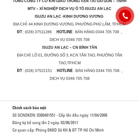
TỔNG CÔNG TY CƠ KHÍ GIAO THÔNG VẬN TẢI SÀI GÒN – TNHH
MTV – XÍ NGHIỆP DỊCH VỤ Ô TÔ ISUZU AN LẠC
ISUZU AN LẠC -KINH DƯƠNG VƯƠNG
ĐỊA CHỈ:
44 KINH DƯƠNG VƯƠNG, PHƯỜNG PHÚ LÂM, TP.HCM
ĐT
HOTLINE
: (028) 37511286 .
: BÁN HÀNG 0344 705 708 ,
DỊCH VỤ 0346 705 708
ISUZU AN LẠC – CN BÌNH TÂN
ĐỊA CHỈ:
LÔ 01, ĐƯỜNG SỐ 3, KCN TÂN TẠO, PHƯỜNG TÂN
TẠO,TP.HCM
ĐT
HOTLINE
: (028) 37522151 .
: BÁN HÀNG 0344 705 708 ,
DỊCH VỤ 0346 705 708
Chính sách bảo mật
Số GCNDKDN: 0300481551 - Cấp lần đầu ngày: 17/04/2006
Đăng ký bổ sung lần 2 ngày: 02/06/2017
Cơ quan cấp: Phòng ĐKKD Sở KH & ĐT TP. Hồ Chí Minh