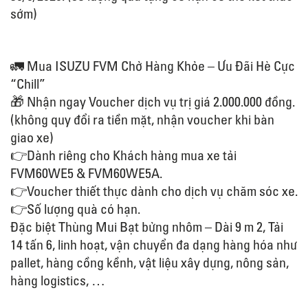
sớm)
🚛 Mua ISUZU FVM Chở Hàng Khỏe – Ưu Đãi Hè Cực
“Chill”
🎁 Nhận ngay Voucher dịch vụ trị giá 2.000.000 đồng.
(không quy đổi ra tiền mặt, nhận voucher khi bàn
giao xe)
👉Dành riêng cho Khách hàng mua xe tải
FVM60WE5 & FVM60WE5A.
👉Voucher thiết thực dành cho dịch vụ chăm sóc xe.
👉Số lượng quà có hạn.
Đặc biệt Thùng Mui Bạt bửng nhôm – Dài 9 m 2, Tải
14 tấn 6, linh hoạt, vận chuyển đa dạng hàng hóa như
pallet, hàng cồng kềnh, vật liệu xây dựng, nông sản,
hàng logistics, …