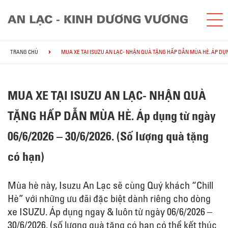
TRANG CHỦ
MUA XE TẠI ISUZU AN LẠC- NHẬN QUÀ TẶNG HẤP DẪN MÙA HÈ. ÁP DỤNG 
MUA XE TẠI ISUZU AN LẠC- NHẬN QUÀ
TẶNG HẤP DẪN MÙA HÈ. Áp dụng từ ngày
06/6/2026 – 30/6/2026. (Số lượng quà tặng
có hạn)
Mùa hè này, Isuzu An Lạc sẽ cùng Quý khách “Chill
Hè” với những ưu đãi đặc biệt dành riêng cho dòng
xe ISUZU. Áp dụng ngay & luôn từ ngày 06/6/2026 –
30/6/2026. (số lượng quà tặng có hạn có thể kết thúc