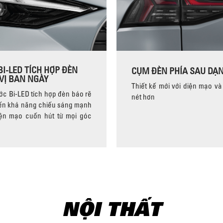
BI-LED TÍCH HỢP ĐÈN
CỤM ĐÈN PHÍA SAU DẠN
 VỊ BAN NGÀY
Thiết kế mới với diện mạo và
ớc Bi-LED tích hợp đèn báo rẽ
nét hơn
ến khả năng chiếu sáng mạnh
ện mạo cuốn hút từ mọi góc
NỘI THẤT