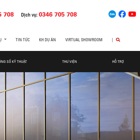
5 708
0346 705 708
Dịch vụ:
Ụ
TIN TỨC
KH DỰ ÁN
VIRTUAL SHOWROOM
|
ÔNG SỐ KỸ THUẬT
THƯ VIỆN
HỖ TRỢ