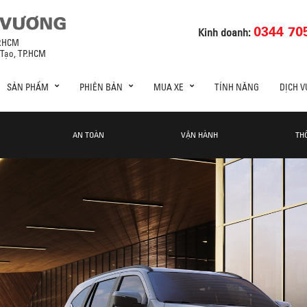
0344 70
Kinh doanh:
P.HCM
 Tạo, TP.HCM
SẢN PHẨM
PHIÊN BẢN
MUA XE
TÍNH NĂNG
DỊCH V
AN TOÀN
VẬN HÀNH
TH