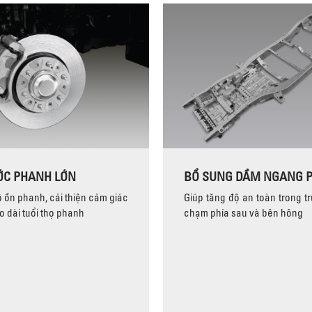
ỚC PHANH LỚN
BỔ SUNG DẦM NGANG P
 ồn phanh, cải thiện cảm giác
Giúp tăng độ an toàn trong t
 dài tuổi thọ phanh
chạm phía sau và bên hông