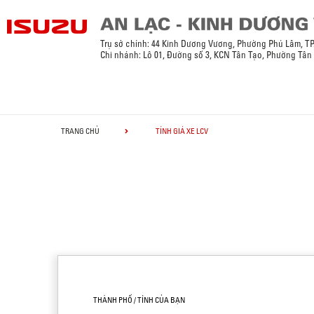
Trụ sở chính: 44 Kinh Dương Vương, Phường Phú Lâm, T
Chi nhánh: Lô 01, Đường số 3, KCN Tân Tạo, Phường Tân
TRANG CHỦ
TÍNH GIÁ XE LCV
THÀNH PHỐ / TỈNH CỦA BẠN