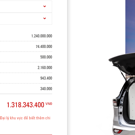
1.240.000.000
74.400.000
500.000
2.160.000
943.400
340.000
1.318.343.400
VNĐ
Đại lý khu vực để biết thêm chi