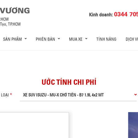
0344 70
Kinh doanh:
P.HCM
 Tạo, TP.HCM
SẢN PHẨM
PHIÊN BẢN
MUA XE
TÍNH NĂNG
DỊCH V
ƯỚC TÍNH CHI PHÍ
LOẠI