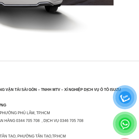
G VẬN TẢI SÀI GÒN – TNHH MTV – XÍ NGHIỆP DỊCH VỤ Ô TÔ ISUZU
ƯƠNG
 PHƯỜNG PHÚ LÂM, TP.HCM
ÁN HÀNG 0344 705 708 , DỊCH VỤ 0346 705 708
 TÂN TẠO, PHƯỜNG TÂN TẠO,TP.HCM