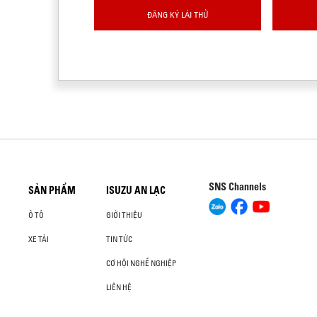
ĐĂNG KÝ LÁI THỬ
SNS Channels
SẢN PHẨM
ISUZU AN LẠC
Ô TÔ
GIỚI THIỆU
XE TẢI
TIN TỨC
CƠ HỘI NGHỀ NGHIỆP
LIÊN HỆ