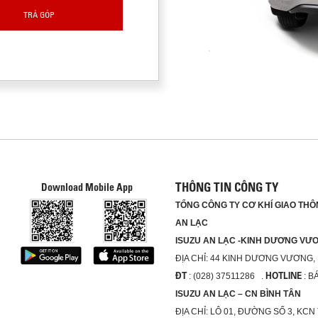
TRẢ GÓP
THÔNG TIN CÔNG TY
Download Mobile App
TỔNG CÔNG TY CƠ KHÍ GIAO THÔN
AN LẠC
ISUZU AN LẠC -KINH DƯƠNG V
ĐỊA CHỈ:
44 KINH DƯƠNG VƯƠNG,
ĐT
HOTLINE
: (028) 37511286 .
: B
ISUZU AN LẠC – CN BÌNH TÂN
ĐỊA CHỈ:
LÔ 01, ĐƯỜNG SỐ 3, KCN