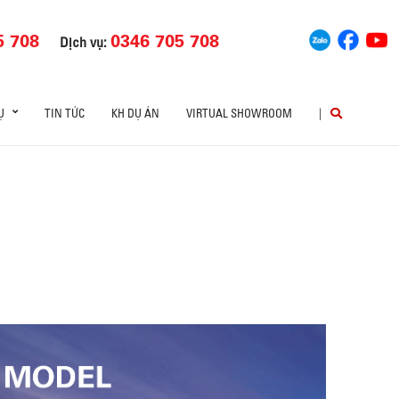
5 708
0346 705 708
Dịch vụ:
Ụ
TIN TỨC
KH DỰ ÁN
VIRTUAL SHOWROOM
|