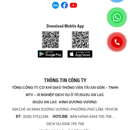
Download Mobile App
THÔNG TIN CÔNG TY
TỔNG CÔNG TY CƠ KHÍ GIAO THÔNG VẬN TẢI SÀI GÒN – TNHH
MTV – XÍ NGHIỆP DỊCH VỤ Ô TÔ ISUZU AN LẠC
ISUZU AN LẠC -KINH DƯƠNG VƯƠNG
ĐỊA CHỈ:
44 KINH DƯƠNG VƯƠNG, PHƯỜNG PHÚ LÂM, TP.HCM
ĐT
HOTLINE
: (028) 37511286 .
: BÁN HÀNG 0344 705 708 ,
DỊCH VỤ 0346 705 708