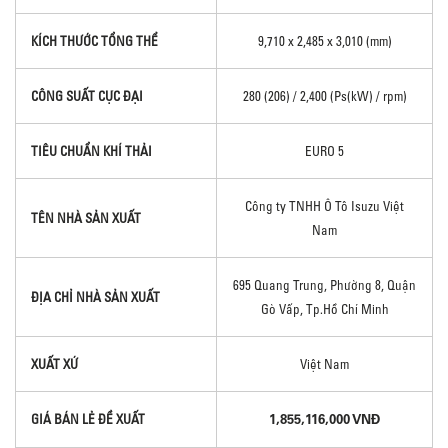
KÍCH THƯỚC TỔNG THỂ
9,710 x 2,485 x 3,010 (mm)
CÔNG SUẤT CỰC ĐẠI
280 (206) / 2,400 (Ps(kW) / rpm)
TIÊU CHUẨN KHÍ THẢI
EURO 5
Công ty TNHH Ô Tô Isuzu Việt
TÊN NHÀ SẢN XUẤT
Nam
695 Quang Trung, Phường 8, Quận
ĐỊA CHỈ NHÀ SẢN XUẤT
Gò Vấp, Tp.Hồ Chí Minh
XUẤT XỨ
Việt Nam
1,855,116,000 VNĐ
GIÁ BÁN LẺ ĐỀ XUẤT