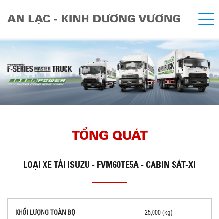
TỔNG QUÁT
LOẠI
XE TẢI ISUZU - FVM60TE5A - CABIN SÁT-XI
KHỐI LƯỢNG TOÀN BỘ
25,000 (kg)