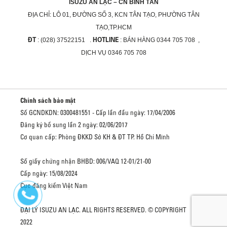
ISUZU AN LẠC – CN BÌNH TÂN
ĐỊA CHỈ:
LÔ 01, ĐƯỜNG SỐ 3, KCN TÂN TẠO, PHƯỜNG TÂN
TẠO,TP.HCM
ĐT
HOTLINE
: (028) 37522151 .
: BÁN HÀNG 0344 705 708 ,
DỊCH VỤ 0346 705 708
Chính sách bảo mật
Số GCNDKDN: 0300481551 - Cấp lần đầu ngày: 17/04/2006
Đăng ký bổ sung lần 2 ngày: 02/06/2017
Cơ quan cấp: Phòng ĐKKD Sở KH & ĐT TP. Hồ Chí Minh
Số giấy chứng nhận BHBD: 006/VAQ 12-01/21-00
Cấp ngày: 15/08/2024
Cục đăng kiểm Việt Nam
ĐẠI LÝ ISUZU AN LẠC. ALL RIGHTS RESERVED. © COPYRIGHT
2022