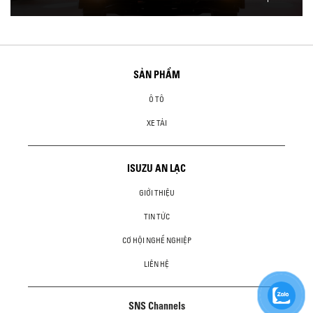
SẢN PHẨM
Ô TÔ
XE TẢI
ISUZU AN LẠC
GIỚI THIỆU
TIN TỨC
CƠ HỘI NGHỀ NGHIỆP
LIÊN HỆ
SNS Channels