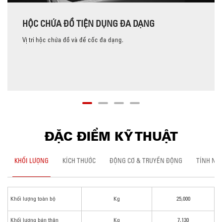
HỘC CHỨA ĐỒ TIỆN DỤNG ĐA DẠNG
Vị trí hộc chứa đồ và để cốc đa dạng.
ĐẶC ĐIỂM KỸ THUẬT
KHỐI LƯỢNG
KÍCH THƯỚC
ĐỘNG CƠ & TRUYỀN ĐỘNG
TÍNH NĂ
Khối lượng toàn bộ
Kg
25,000
Khối lượng bản thân
Kg
7,130