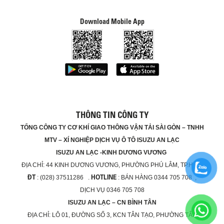
Download Mobile App
THÔNG TIN CÔNG TY
TỔNG CÔNG TY CƠ KHÍ GIAO THÔNG VẬN TẢI SÀI GÒN – TNHH
MTV – XÍ NGHIỆP DỊCH VỤ Ô TÔ ISUZU AN LẠC
ISUZU AN LẠC -KINH DƯƠNG VƯƠNG
ĐỊA CHỈ:
44 KINH DƯƠNG VƯƠNG, PHƯỜNG PHÚ LÂM, TP.HCM
ĐT
HOTLINE
: (028) 37511286 .
: BÁN HÀNG 0344 705 708 ,
DỊCH VỤ 0346 705 708
ISUZU AN LẠC – CN BÌNH TÂN
ĐỊA CHỈ:
LÔ 01, ĐƯỜNG SỐ 3, KCN TÂN TẠO, PHƯỜNG TÂN