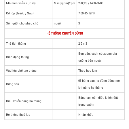
Mô men xoắn cực đại
N.m(kgf.m)/rpm
230(23) / 1400~3200
Cỡ lốp (Trước / Sau)
7.00-15 12PR
Số người cho phép chở
người
3
HỆ THỐNG CHUYÊN DÙNG
Thể tích thùng
2,5 m3
Ben bầu, vách có xương gia
Biên dạng thùng
cường bên ngoài
Vật liệu chế tạo thùng
Thép hợp kim
01 bửng sau, tự động đóng mở
Bửng sau
khi nâng hạ thùng
Bằng tay, cần điều khiển đặt
Điều khiển nâng hạ thùng
trong cabin
Hệ thống thuỷ lực
Nhập khẩu