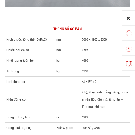
THÔNG SỐ CƠ BẢN
Kích thước tổng thể (DxRxC)
mm
5000 x 1960 x 2300
Chiều dài cơ sở
mm
2765
Khối lượng toàn bộ
kg
4990
Tải trọng
kg
1990
Loại động cơ
4JH1E4NC
4 kỳ, 4 xy lanh thẳng hàng, phun
Kiểu động cơ
nhiên liệu điện tử, tăng áp –
làm mát khí nạp
Dung tích xy lanh
cc
2999
Công suất cực đại
Ps(kW)/rpm
105(77) / 3200