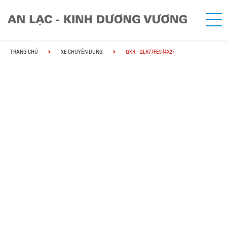
TRANG CHỦ
XE CHUYÊN DỤNG
QKR - QLR77FE5 (4X2)