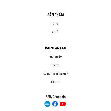
SẢN PHẨM
Ô TÔ
XE TẢI
ISUZU AN LẠC
GIỚI THIỆU
TIN TỨC
CƠ HỘI NGHỀ NGHIỆP
LIÊN HỆ
SNS Channels