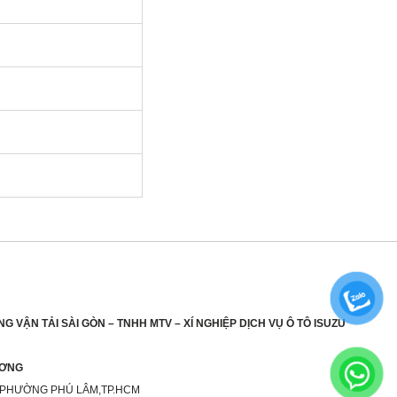
G VẬN TẢI SÀI GÒN – TNHH MTV – XÍ NGHIỆP DỊCH VỤ Ô TÔ ISUZU
ƯƠNG
 PHƯỜNG PHÚ LÂM,TP.HCM