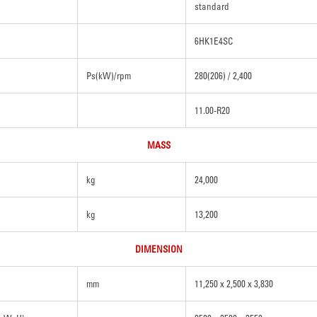
standard
6HK1E4SC
Ps(kW)/rpm
280(206) / 2,400
11.00-R20
MASS
kg
24,000
kg
13,200
DIMENSION
mm
11,250 x 2,500 x 3,830