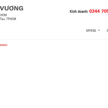
0344 70
Kinh doanh:
P.HCM
 Tạo, TP.HCM
OFFERS
34WE4