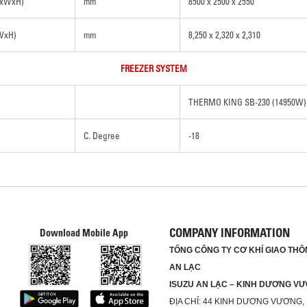
LxWxH)
mm
8500 x 2500 x 2550
xWxH)
mm
8,250 x 2,320 x 2,310
FREEZER SYSTEM
THERMO KING SB-230 (14950W)
C. Degree
-18
COMPANY INFORMATION
Download Mobile App
TỔNG CÔNG TY CƠ KHÍ GIAO THÔN
AN LẠC
ISUZU AN LẠC – KINH DƯƠNG V
ĐỊA CHỈ:
44 KINH DƯƠNG VƯƠNG,