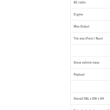
AC cabin
Engine
Max Output
Tire size (Front / Rear)
Gross vehicle mass
Payload
Overall OAL x OW x OH