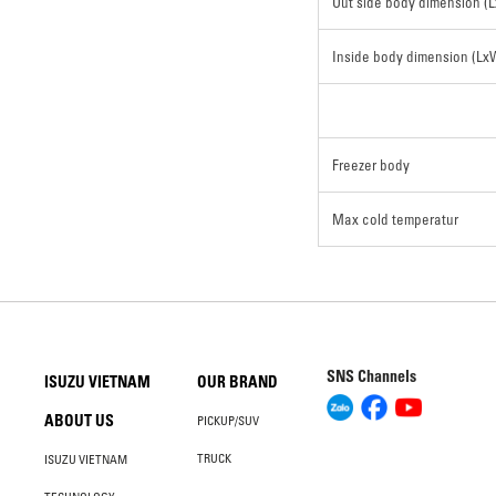
Out side body dimension (
Inside body dimension (L
Freezer body
Max cold temperatur
SNS Channels
ISUZU VIETNAM
OUR BRAND
ABOUT US
PICKUP/SUV
TRUCK
ISUZU VIETNAM