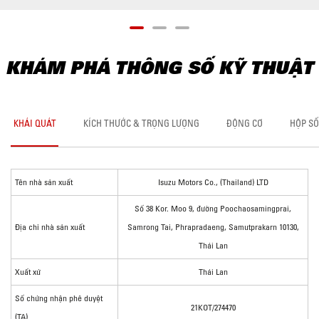
KHÁM PHÁ THÔNG SỐ KỸ THUẬT
KHÁI QUÁT
KÍCH THƯỚC & TRỌNG LƯỢNG
ĐỘNG CƠ
HỘP SỐ
Tên nhà sản xuất
Isuzu Motors Co., (Thailand) LTD
Số 38 Kor. Moo 9, đường Poochaosamingprai,
Địa chỉ nhà sản xuất
Samrong Tai, Phrapradaeng, Samutprakarn 10130,
Thái Lan
Xuất xứ
Thái Lan
Số chứng nhận phê duyệt
21KOT/274470
(TA)