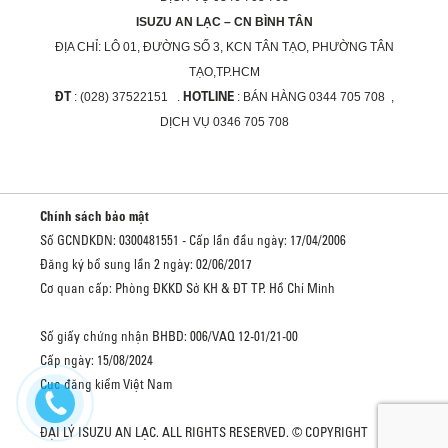
ISUZU AN LẠC – CN BÌNH TÂN
ĐỊA CHỈ:
LÔ 01, ĐƯỜNG SỐ 3, KCN TÂN TẠO, PHƯỜNG TÂN
TẠO,TP.HCM
ĐT
HOTLINE
: (028) 37522151 .
: BÁN HÀNG 0344 705 708 ,
DỊCH VỤ 0346 705 708
Chính sách bảo mật
Số GCNDKDN: 0300481551 - Cấp lần đầu ngày: 17/04/2006
Đăng ký bổ sung lần 2 ngày: 02/06/2017
Cơ quan cấp: Phòng ĐKKD Sở KH & ĐT TP. Hồ Chí Minh
Số giấy chứng nhận BHBD: 006/VAQ 12-01/21-00
Cấp ngày: 15/08/2024
Cục đăng kiểm Việt Nam
ĐẠI LÝ ISUZU AN LẠC. ALL RIGHTS RESERVED. © COPYRIGHT