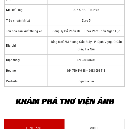
Mã kiểu loại
UCR87GGL-TLUHVN
Tiêu chuẩn khí xả
Euro 5
Tên nhà sản xuất thùng xe
Công Ty Cổ Phần Đầu Tư Và Phát Triển Ngân Lực
Tầng 6 số 263 đường Cầu Giấy , P. Dịch Vọng, Q.Cầu
Địa chỉ
Giấy, Hà Nội
Điện thoại
024 730 446 88
Hotline
024 730 446 88 – 0983 668 118
Website
nganluc.vn
KHÁM PHÁ THƯ VIỆN ẢNH
HÌNH ẢNH
VIDEO