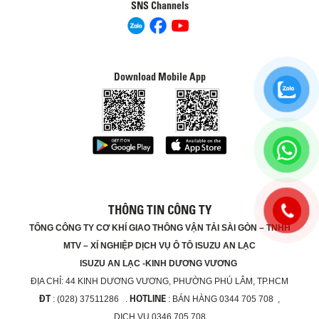
SNS Channels
Download Mobile App
THÔNG TIN CÔNG TY
TỔNG CÔNG TY CƠ KHÍ GIAO THÔNG VẬN TẢI SÀI GÒN – TNHH
MTV – XÍ NGHIỆP DỊCH VỤ Ô TÔ ISUZU AN LẠC
ISUZU AN LẠC -KINH DƯƠNG VƯƠNG
ĐỊA CHỈ:
44 KINH DƯƠNG VƯƠNG, PHƯỜNG PHÚ LÂM, TP.HCM
ĐT
HOTLINE
: (028) 37511286 .
: BÁN HÀNG 0344 705 708 ,
DỊCH VỤ 0346 705 708