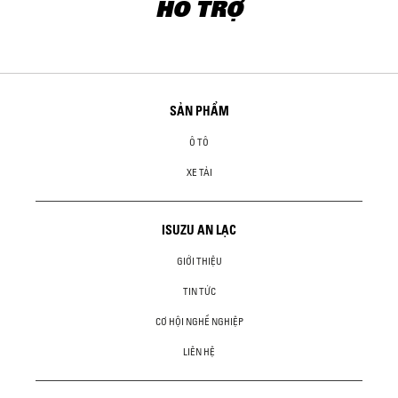
HỖ TRỢ
SẢN PHẨM
Ô TÔ
XE TẢI
ISUZU AN LẠC
GIỚI THIỆU
TIN TỨC
CƠ HỘI NGHỀ NGHIỆP
LIÊN HỆ