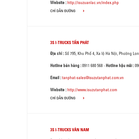
Website :
http://isuzuanlac.vn/index.php
CHỈ DẪN ĐƯỜNG
3S I-TRUCKS TẤN PHÁT
Địa chỉ :
Số 795, Khu Phố 4, Xa lộ Hà Nội, Phường Lo
Hotline bán hàng :
0911 680 568
-
Hotline hậu mãi :
09
Email :
tanphat-sales@isuzutanphat.com.vn
Website :
http://www.isuzutanphat.com
CHỈ DẪN ĐƯỜNG
3S I-TRUCKS VÂN NAM