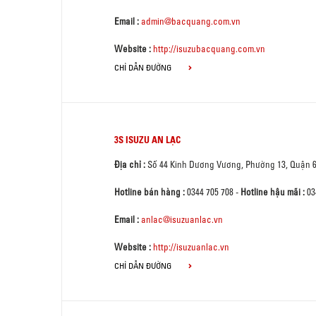
Email :
admin@bacquang.com.vn
Website :
http://isuzubacquang.com.vn
CHỈ DẪN ĐƯỜNG
3S ISUZU AN LẠC
Địa chỉ :
Số 44 Kinh Dương Vương, Phường 13, Quận 
Hotline bán hàng :
0344 705 708
-
Hotline hậu mãi :
03
Email :
anlac@isuzuanlac.vn
Website :
http://isuzuanlac.vn
CHỈ DẪN ĐƯỜNG