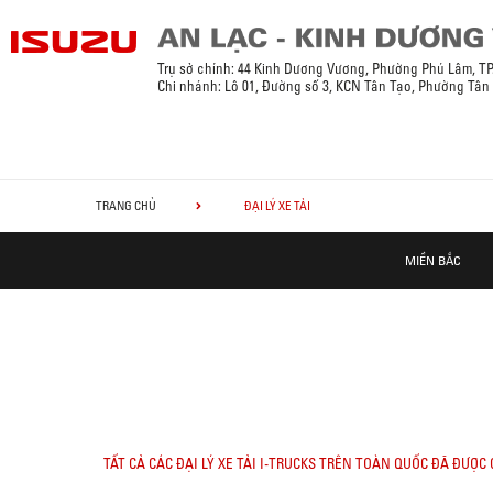
Trụ sở chính: 44 Kinh Dương Vương, Phường Phú Lâm, T
Chi nhánh: Lô 01, Đường số 3, KCN Tân Tạo, Phường Tân
TRANG CHỦ
ĐẠI LÝ XE TẢI
MIỀN BẮC
TẤT CẢ CÁC ĐẠI LÝ XE TẢI I-TRUCKS TRÊN TOÀN QUỐC ĐÃ ĐƯ