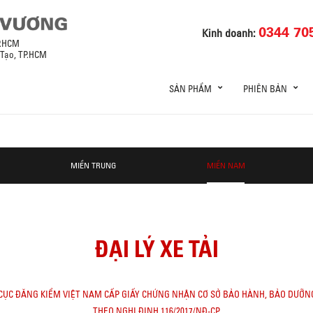
0344 70
Kinh doanh:
P.HCM
 Tạo, TP.HCM
SẢN PHẨM
PHIÊN BẢN
MIỀN TRUNG
MIỀN NAM
ĐẠI LÝ XE TẢI
ỢC CỤC ĐĂNG KIỂM VIỆT NAM CẤP GIẤY CHỨNG NHẬN CƠ SỞ BẢO HÀNH, BẢO DƯỠN
THEO NGHỊ ĐỊNH 116/2017/NĐ-CP