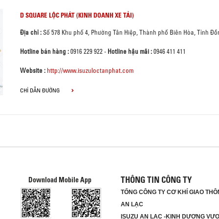
D SQUARE LỘC PHÁT (KINH DOANH XE TẢI)
Địa chỉ :
Số 578 Khu phố 4, Phường Tân Hiệp, Thành phố Biên Hòa, Tỉnh Đồ
Hotline bán hàng :
0916 229 922
-
Hotline hậu mãi :
0946 411 411
Website :
http://www.isuzuloctanphat.com
CHỈ DẪN ĐƯỜNG
THÔNG TIN CÔNG TY
Download Mobile App
TỔNG CÔNG TY CƠ KHÍ GIAO THÔN
AN LẠC
ISUZU AN LẠC -KINH DƯƠNG V