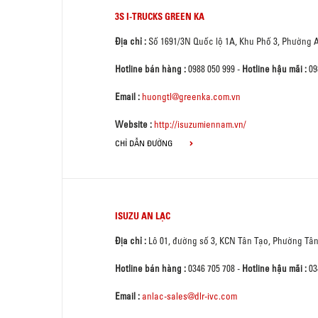
3S I-TRUCKS GREEN KA
Địa chỉ :
Số 1691/3N Quốc lộ 1A, Khu Phố 3, Phường 
Hotline bán hàng :
0988 050 999
-
Hotline hậu mãi :
09
Email :
huongtl@greenka.com.vn
Website :
http://isuzumiennam.vn/
CHỈ DẪN ĐƯỜNG
ISUZU AN LẠC
Địa chỉ :
Lô 01, đường số 3, KCN Tân Tạo, Phường Tâ
Hotline bán hàng :
0346 705 708
-
Hotline hậu mãi :
03
Email :
anlac-sales@dlr-ivc.com