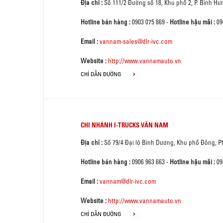
Địa chỉ :
Số 111/2 Đường số 18, Khu phố 2, P. Bình H
Hotline bán hàng :
0903 075 869
-
Hotline hậu mãi :
09
Email :
vannam-sales@dlr-ivc.com
Website :
http://www.vannamauto.vn
CHỈ DẪN ĐƯỜNG
CHI NHÁNH I-TRUCKS VÂN NAM
Địa chỉ :
Số 79/4 Đại lộ Bình Dương, Khu phố Đông, 
Hotline bán hàng :
0906 963 663
-
Hotline hậu mãi :
09
Email :
vannam@dlr-ivc.com
Website :
http://www.vannamauto.vn
CHỈ DẪN ĐƯỜNG