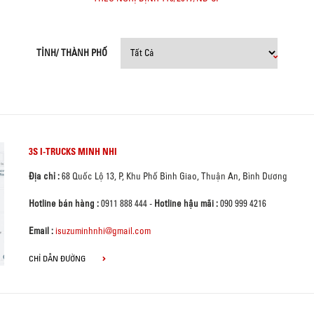
TỈNH/ THÀNH PHỐ
3S I-TRUCKS MINH NHI
Địa chỉ :
68 Quốc Lộ 13, P, Khu Phố Bình Giao, Thuận An, Bình Dương
Hotline bán hàng :
0911 888 444
-
Hotline hậu mãi :
090 999 4216
Email :
isuzuminhnhi@gmail.com
CHỈ DẪN ĐƯỜNG