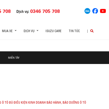
5 708
0346 705 708
Dịch vụ:
MUA XE
DỊCH VỤ
ISUZU CARE
TIN TỨC
|
MIỀN TÂY
G Ô TÔ ĐỦ ĐIỀU KIỆN KINH DOANH BẢO HÀNH, BẢO DƯỠNG Ô TÔ