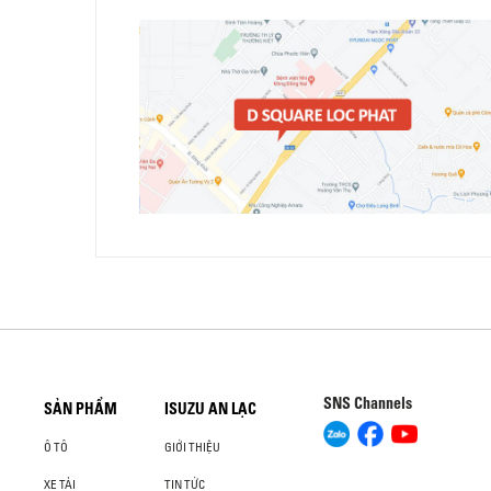
SNS Channels
SẢN PHẨM
ISUZU AN LẠC
Ô TÔ
GIỚI THIỆU
XE TẢI
TIN TỨC