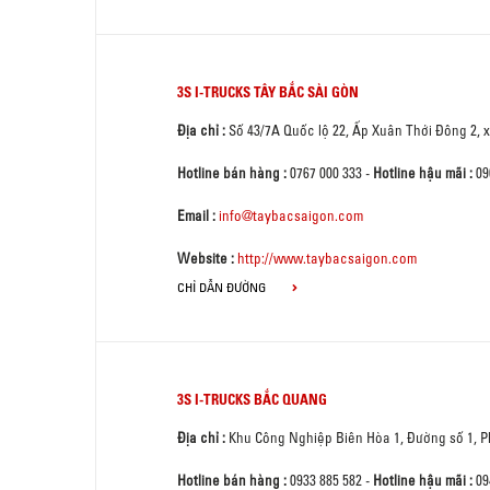
3S I-TRUCKS TÂY BẮC SÀI GÒN
Địa chỉ :
Số 43/7A Quốc lộ 22, Ấp Xuân Thới Đông 2,
Hotline bán hàng :
0767 000 333
-
Hotline hậu mãi :
09
Email :
info@taybacsaigon.com
Website :
http://www.taybacsaigon.com
CHỈ DẪN ĐƯỜNG
3S I-TRUCKS BẮC QUANG
Địa chỉ :
Khu Công Nghiệp Biên Hòa 1, Đường số 1, 
Hotline bán hàng :
0933 885 582
-
Hotline hậu mãi :
09