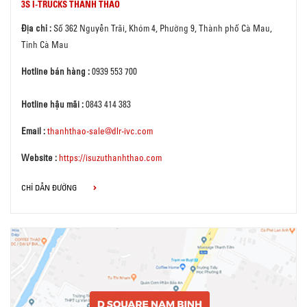
3S I-TRUCKS THANH THẢO
Địa chỉ :
Số 362 Nguyễn Trãi, Khóm 4, Phường 9, Thành phố Cà Mau,
Tỉnh Cà Mau
Hotline bán hàng :
0939 553 700
Hotline hậu mãi :
0843 414 383
Email :
thanhthao-sale@dlr-ivc.com
Website :
https://isuzuthanhthao.com
CHỈ DẪN ĐƯỜNG