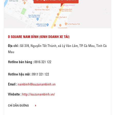
D SQUARE NAM BÌNH (KINH DOANH XE TẢI)
Địa chỉ :
Số 378, Nguyễn Tất Thành, xã Lý Văn Lâm, TP. Cà Mau, Tỉnh Cà
Mau
Hotline bán hàng :
0916 321 122
Hotline hậu mãi :
0917 321 122
Email :
nambinh@isuzunambinh.vn
Website :
http://isuzunambinh.vn/
CHỈ DẪN ĐƯỜNG