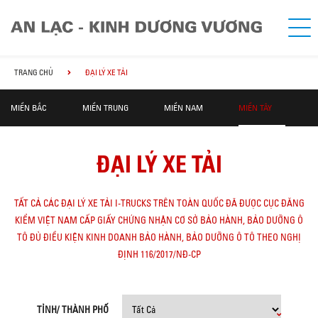
TRANG CHỦ
ĐẠI LÝ XE TẢI
MIỀN BẮC
MIỀN TRUNG
MIỀN NAM
MIỀN TÂY
ĐẠI LÝ XE TẢI
TẤT CẢ CÁC ĐẠI LÝ XE TẢI I-TRUCKS TRÊN TOÀN QUỐC ĐÃ ĐƯỢC CỤC ĐĂNG
KIỂM VIỆT NAM CẤP GIẤY CHỨNG NHẬN CƠ SỞ BẢO HÀNH, BẢO DƯỠNG Ô
TÔ ĐỦ ĐIỀU KIỆN KINH DOANH BẢO HÀNH, BẢO DƯỠNG Ô TÔ THEO NGHỊ
ĐỊNH 116/2017/NĐ-CP
TỈNH/ THÀNH PHỐ