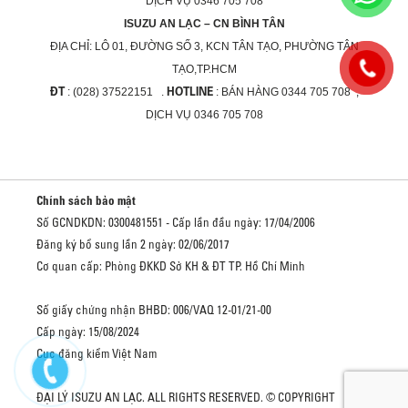
DỊCH VỤ 0346 705 708
ISUZU AN LẠC – CN BÌNH TÂN
ĐỊA CHỈ:
LÔ 01, ĐƯỜNG SỐ 3, KCN TÂN TẠO, PHƯỜNG TÂN
TẠO,TP.HCM
ĐT
HOTLINE
: (028) 37522151 .
: BÁN HÀNG 0344 705 708 ,
DỊCH VỤ 0346 705 708
Chính sách bảo mật
Số GCNDKDN: 0300481551 - Cấp lần đầu ngày: 17/04/2006
Đăng ký bổ sung lần 2 ngày: 02/06/2017
Cơ quan cấp: Phòng ĐKKD Sở KH & ĐT TP. Hồ Chí Minh
Số giấy chứng nhận BHBD: 006/VAQ 12-01/21-00
Cấp ngày: 15/08/2024
Cục đăng kiểm Việt Nam
ĐẠI LÝ ISUZU AN LẠC. ALL RIGHTS RESERVED. © COPYRIGHT