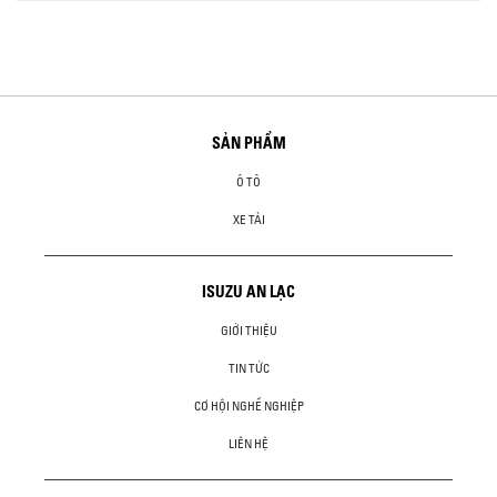
SẢN PHẨM
Ô TÔ
XE TẢI
ISUZU AN LẠC
GIỚI THIỆU
TIN TỨC
CƠ HỘI NGHỀ NGHIỆP
LIÊN HỆ