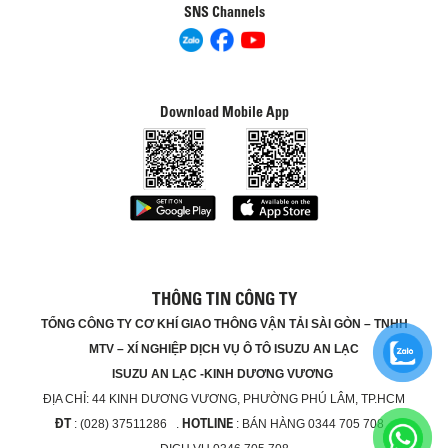
SNS Channels
Download Mobile App
THÔNG TIN CÔNG TY
TỔNG CÔNG TY CƠ KHÍ GIAO THÔNG VẬN TẢI SÀI GÒN – TNHH
MTV – XÍ NGHIỆP DỊCH VỤ Ô TÔ ISUZU AN LẠC
ISUZU AN LẠC -KINH DƯƠNG VƯƠNG
ĐỊA CHỈ:
44 KINH DƯƠNG VƯƠNG, PHƯỜNG PHÚ LÂM, TP.HCM
ĐT
HOTLINE
: (028) 37511286 .
: BÁN HÀNG 0344 705 708 ,